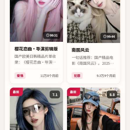
99:31
99:44
樱花恋曲·导演剪辑版
南国风云
国产欧美日韩精品片单收
一句话推荐：国产精品电
录：《樱花恋曲·导演剪
影《南国风云》。2025年
辑版》（日韩）。2025｜
中国台湾摄制，张艺谋作
爱情｜滨口龙介｜主演妻
品，主打犯罪，高清片源
爱情
11万
8个月前
犯罪
9.3万
9个月前
夫木聪、孔刘，高清在线
已同步更新。
可看。
最新
最新
7.1
8.8