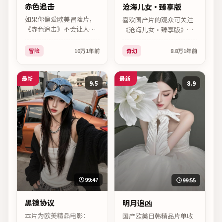
赤色追击
沧海儿女·臻享版
如果你偏爱欧美冒险片，
喜欢国产片的观众可关注
《赤色追击》不会让人失
《沧海儿女·臻享版》
望。2025年英国出品，詹
——2025年中国台湾发
姆斯·卡梅隆调度稳健，
行，电影分类，奇幻向，
冒险
10万
1年前
奇幻
8.8万
1年前
高清版本已上线。
主演殷桃、王景春，上映
时间2025年06月05日。
最新
最新
9.5
8.9
99:47
99:55
黑镜协议
明月追凶
本片为欧美精品电影：
国产欧美日韩精品片单收