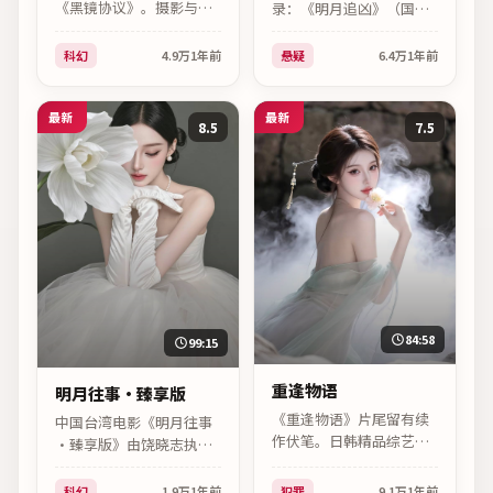
《黑镜协议》。摄影与声
录：《明月追凶》（国
音设计突出氛围，史蒂文
产）。2025｜悬疑｜饶晓
·斯皮尔伯格的叙事节奏
志｜主演王景春、范伟，
科幻
4.9万
1年前
悬疑
6.4万
1年前
前缓后紧，适合周末一口
高清在线可看。
气看完。
最新
最新
8.5
7.5
84:58
99:15
重逢物语
明月往事·臻享版
《重逢物语》片尾留有续
中国台湾电影《明月往事
作伏笔。日韩精品综艺，
·臻享版》由饶晓志执
孔刘角色弧光完整，2025
导，科幻类型电影。卡司
年02月17日首播后讨论度
包括殷桃、倪妮、王一
科幻
1.9万
1年前
犯罪
9.1万
1年前