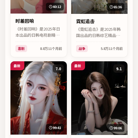
40:12
65:36
时差回响
霓虹追击
《时差回响》是2025年日
《霓虹追击》是2025年韩
本出品的日韩电视剧精
国出品的日韩综艺精品，
品，喜剧类型。北野武执
战争类型。北野武执导，
导，有村架纯、裴斗娜等
李政宰、广濑铃等主演，
喜剧
8.8万
11个月前
战争
5.8万
11个月前
主演，2025年09月09日上
2025年09月05日上映，支
映，支持高清流畅在线观
持高清流畅在线观看。
看。
最新
最新
7.0
9.1
99:41
99:06