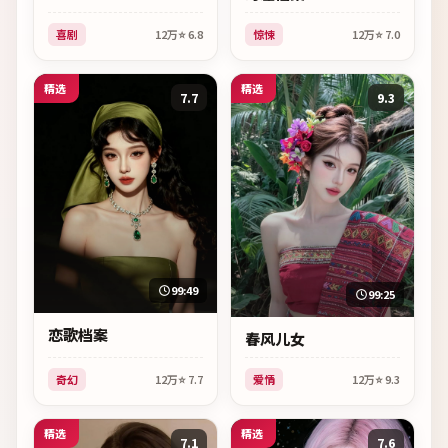
喜剧
12万
⭐
6.8
惊悚
12万
⭐
7.0
精选
精选
7.7
9.3
99:49
99:25
恋歌档案
春风儿女
奇幻
12万
⭐
7.7
爱情
12万
⭐
9.3
精选
精选
7.1
7.6