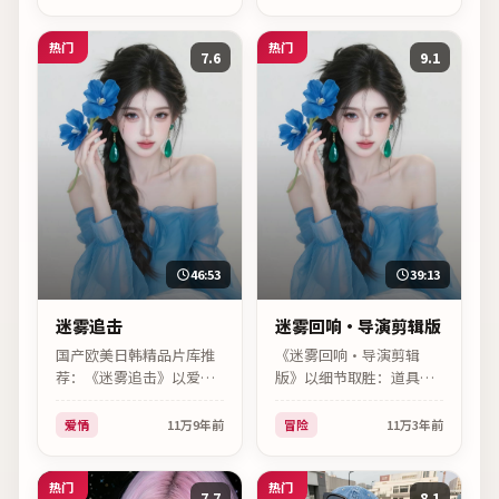
衔。
犯罪，高清片源已同步更
新。
热门
热门
7.6
9.1
46:53
39:13
迷雾追击
迷雾回响·导演剪辑版
国产欧美日韩精品片库推
《迷雾回响·导演剪辑
荐：《迷雾追击》以爱情
版》以细节取胜：道具、
见长，宫崎骏用克制的镜
光影与配乐层层递进。日
头语言写人物命运，金惠
韩电视剧，罗泓轸作品，
爱情
11万
9年前
冒险
11万
3年前
秀的表演层次丰富，适合
河正宇、新垣结衣主演，
日韩影迷细品。
2022年11月03日上线。
热门
热门
7.7
8.1