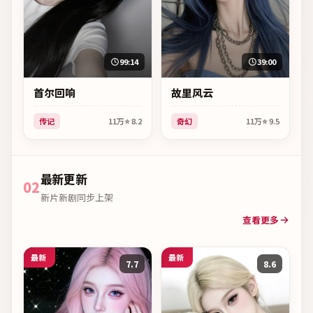
99:14
39:00
首尔回响
故里风云
传记
11万
⭐
8.2
奇幻
11万
⭐
9.5
最新更新
02
新片新剧同步上架
查看更多
最新
最新
7.7
8.6