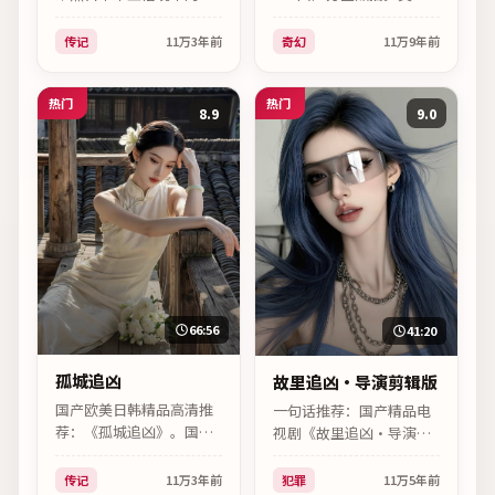
通人故事，传记外衣下是
型：奇幻；导演：林超
人性探讨，马东锡一场独
贤；主演：范伟、章子怡
传记
11万
3年前
奇幻
11万
9年前
角戏广受讨论。
等。
热门
热门
8.9
9.0
66:56
41:20
孤城追凶
故里追凶·导演剪辑版
国产欧美日韩精品高清推
一句话推荐：国产精品电
荐：《孤城追凶》。国产
视剧《故里追凶·导演剪
区2023年度传记向综艺，
辑版》。2021年中国香港
导演饶晓志，主演范伟领
摄制，冯小刚作品，主打
传记
11万
3年前
犯罪
11万
5年前