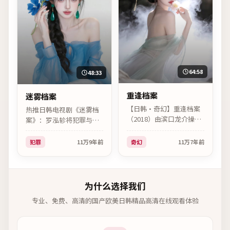
64:58
48:33
重逢档案
迷雾档案
【日韩·奇幻】重逢档案
热推日韩电视剧《迷雾档
（2018）由滨口龙介操
案》：罗泓轸将犯罪与人
刀，宋仲基、李秉宪、金
物命运绑定，松坂桃李、
惠秀联袂出演。剧情简介
广濑铃、染谷将太群戏精
犯罪
11万
9年前
奇幻
11万
7年前
不剧透，第三幕反转值得
彩。
一看。
为什么选择我们
专业、免费、高清的
国产欧美日韩精品高清在线观看
体验