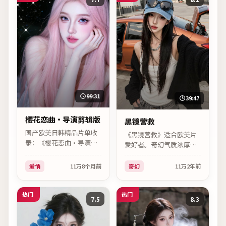
99:31
39:47
樱花恋曲·导演剪辑版
黑镜营救
国产欧美日韩精品片单收
《黑镜营救》适合欧美片
录：《樱花恋曲·导演剪
爱好者。奇幻气质浓厚，
辑版》（日韩）。2025｜
安妮·海瑟薇情绪表达克
爱情｜滨口龙介｜主演妻
制而有力，2023年10月08
爱情
11万
8个月前
奇幻
11万
2年前
夫木聪、孔刘，高清在线
日公映，高清资源已收
可看。
录。
热门
热门
7.5
8.3