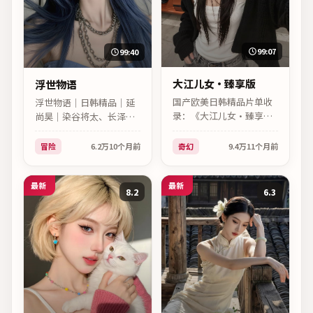
99:07
99:40
大江儿女·臻享版
浮世物语
国产欧美日韩精品片单收
浮世物语｜日韩精品｜延
录：《大江儿女·臻享
尚昊｜染谷将太、长泽雅
版》（国产）。2025｜奇
美。2025年日本综艺，冒
幻｜管虎｜主演朱一龙、
险类型，上映时间2025年
冒险
6.2万
10个月前
奇幻
9.4万
11个月前
周迅，高清在线可看。
10月15日。
最新
最新
8.2
6.3