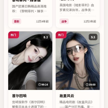
英国电影《暗影审判》由
国产欧美日韩精品高清推
罗素兄弟执导，战争类型
荐：《黎明审判·臻享
电影。卡司包括詹妮弗·
版》。欧美区2022年度喜
劳伦斯、提莫西·查拉
剧向电视剧，导演大卫·
喜剧
12万
4年前
战争
12万
3年前
梅、凯特·布兰切特、斯
芬奇，主演瑞恩·高斯林
嘉丽·约翰逊，于2022年
领衔。
11月25日上映，站内支持
热门
热门
8.2
9.5
免费在线观看。
99:14
39:00
首尔回响
故里风云
宫崎骏新作《首尔回响》
精品电视剧《故里风云》
聚焦日本本土语境下的普
——国产分区热播。类