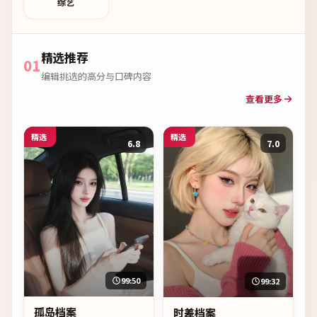
综艺
精选推荐
01
编辑挑选的高分与口碑内容
查看更多
精选
精选
6.8
7.0
99:50
99:32
孤岛档案
时差档案