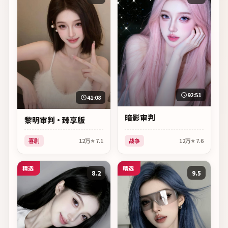
92:51
41:08
暗影审判
黎明审判·臻享版
喜剧
12万
⭐
7.1
战争
12万
⭐
7.6
精选
精选
8.2
9.5